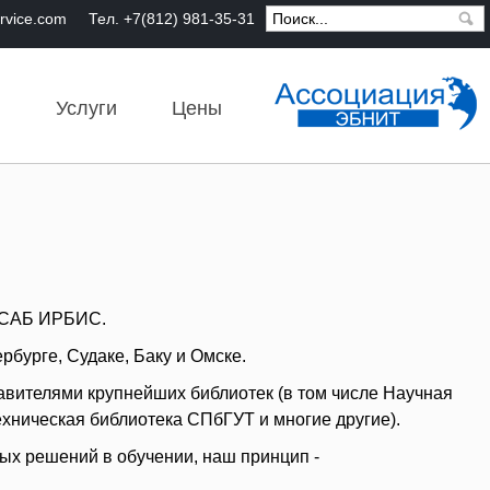
ervice.com
Тел. +7(812) 981-35-31
ы
Услуги
Цены
и САБ ИРБИС.
бурге, Судаке, Баку и Омске.
вителями крупнейших библиотек (в том числе Научная
хническая библиотека СПбГУТ и многие другие).
ых решений в обучении, наш принцип -